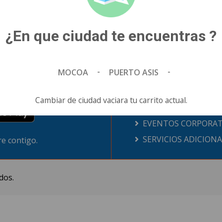
¿En que ciudad te encuentras ?
ENVIAR MENSAJE
-
-
MOCOA
PUERTO ASIS
CORPORATIVO
Cambiar de ciudad vaciara tu carrito actual.
PUBLICIDAD
EVENTOS CORPORAT
SERVICIOS ADICION
e contigo.
dos.