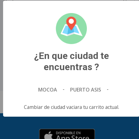
una nueva tableta que llega con sus propias ideas
disruptivas sobre lo que es mejor para su niña, Bonnie.
¿Volverá el juego a ser como antes?.
Título Original
TOY STORY 5.
País de Origen
¿En que ciudad te
United States of America.
Director
encuentras ?
Andrew Stanton, McKenna Harris.
Idioma
Español.
-
-
MOCOA
PUERTO ASIS
Cambiar de ciudad vaciara tu carrito actual.