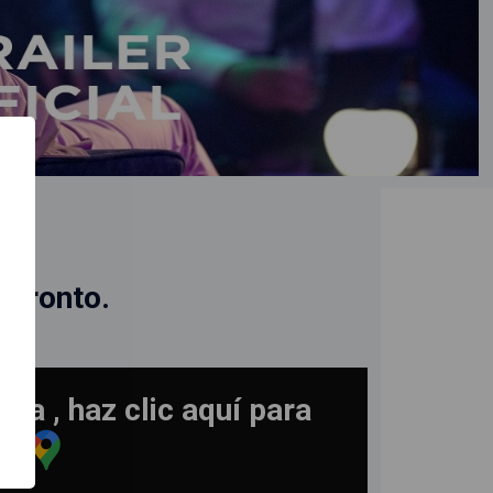
N
 pronto.
ra , haz clic aquí para
ad