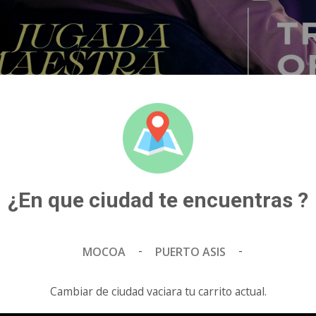
APTA PARA MAYORES DE 12 AñOS
FORMATO 2D
105 MI
Espera esta película
¿En que ciudad te encuentras ?
-
-
MOCOA
PUERTO ASIS
Estas viendo funciones y precios pa
cambiar de ciud
Cambiar de ciudad vaciara tu carrito actual.