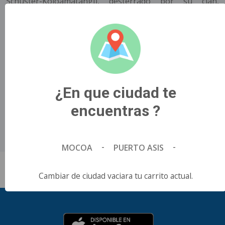
Schuster-Koloamatangi), desterrado por su clan,
encuentra una aliada inesperada en Thia (Elle Fanning) y
emprende un peligroso viaje en busca de un digno
oponente..
Título Original
Predator: Badlands.
País de Origen
¿En que ciudad te
ESTADOS UNIDOS.
encuentras ?
Director
Dan Trachtenberg.
Idioma
Español.
-
-
MOCOA
PUERTO ASIS
Cambiar de ciudad vaciara tu carrito actual.